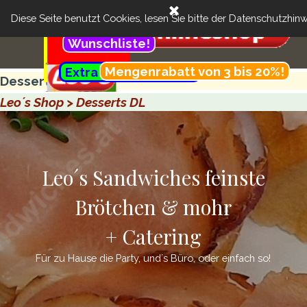
Direkt zum Seiteninhalt
Menü überspringen
Cart:
Feinste Brötchen & more + Catering
Suchen
Diese Seite benutzt Cookies, lesen Sie bitte der
Datenschutzhinw
..
Kundenbereich:
Wunschliste!
Menü überspringen
.............................................
Mengenrabatt von 3 bis 20%!
Extra günstig- Menü!
..........
Desserts DL Glas
Leo´s Shop > Desserts DL
Leo´s Sandwiches feinste
Brötchen & mohr
+ Catering
Für zu Hause die Party, und´s Büro, oder einfach so!