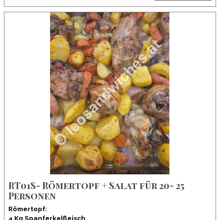
RT01S- Römertopf + Salat für 20- 25
Personen
Römertopf:
4 Kg Spanferkelfleisch