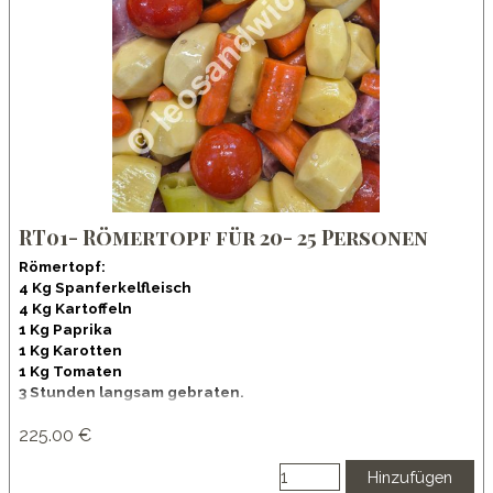
RT01- Römertopf für 20- 25 Personen
Römertopf:
4 Kg Spanferkelfleisch
4 Kg Kartoffeln
1 Kg Paprika
1 Kg Karotten
1 Kg Tomaten
3 Stunden langsam gebraten.
Lieferung im Römertopf, oder Warmhalerbehältern.
Vorbestellungszeit 1 Woche.
225.00 €
https://www.youtube.com/channel/UC44VpN8PNo0VjE3I-
mtS4HQ
Hinzufügen