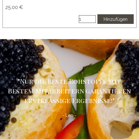
25.00 €
Hinzufügen
"Nur die beste Rohstoffe mit
Bestem Mitarbeitern garantieren
erstklassige Ergebnisse!
"
- Leo -