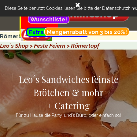
Direkt zum Seiteninhalt
Menü überspringen
Cart:
Feinste Brötchen & more + Catering
Suchen
Diese Seite benutzt Cookies, lesen Sie bitte der
Datenschutzhinw
..
Kundenbereich:
Wunschliste!
Menü überspringen
.............................................
Mengenrabatt von 3 bis 20%!
Extra günstig- Menü!
..........
Römertopf
Leo´s Shop > Feste Feiern > Römertopf
Leo´s Sandwiches feinste
Brötchen & mohr
+ Catering
Für zu Hause die Party, und´s Büro, oder einfach so!