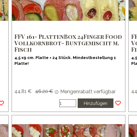
FFV 161- PlattenBox 24Finger Food
F
Vollkornbrot- Buntgemischt m.
V
Fisch
F
4,5 x9 cm. Platte = 24 Stück. Mindestbestellung 1
4,
Platte!
Pl
44.81 €
Preis ohne Rabatt
46.20 €
44
Mengenrabatt verfügbar
Hinzufügen