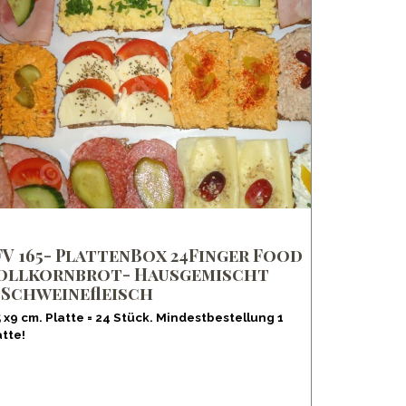
FV 165- PlattenBox 24Finger Food
ollkornbrot- Hausgemischt
.Schweinefleisch
5 x9 cm. Platte = 24 Stück. Mindestbestellung 1
atte!