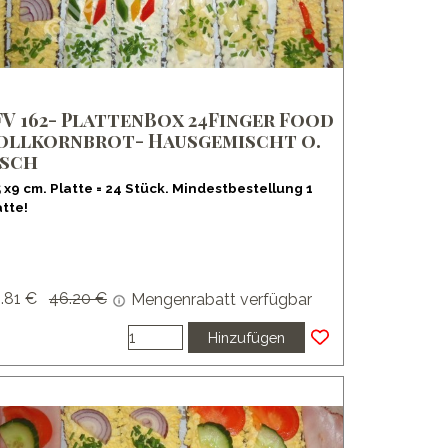
FV 162- PlattenBox 24Finger Food
ollkornbrot- Hausgemischt o.
isch
5 x9 cm. Platte = 24 Stück. Mindestbestellung 1
atte!
.81 €
Preis ohne Rabatt
46.20 €
Mengenrabatt verfügbar
Hinzufügen