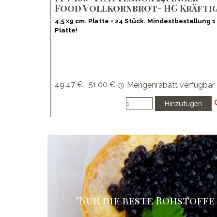
Food Vollkornbrot- HG Kräfti
4,5 x9 cm. Platte = 24 Stück. Mindestbestellung 1
Platte!
49.47 €
Preis ohne Rabatt
51.00 €
Mengenrabatt verfügbar
Hinzufügen
"Nur die beste Rohstoffe