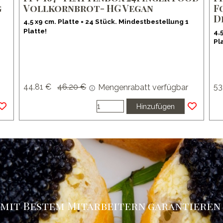
g
Vollkornbrot- HG Vegan
F
D
4,5 x9 cm. Platte = 24 Stück. Mindestbestellung 1
Platte!
4,
Pl
44.81 €
Preis ohne Rabatt
46.20 €
53
Mengenrabatt verfügbar
Hinzufügen
 mit Bestem Mitarbeitern garantieren 