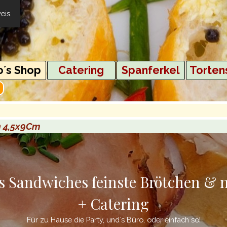
eis
.
Menü überspringen
´s Shop
▼
Catering
▼
Spanferkel
▼
Torten
▼
n 4,5x9Cm
s Sandwiches feinste Brötchen &
+ Catering
Für zu Hause die Party, und´s Büro, oder einfach so!