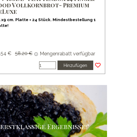
ood Vollkornbrot- Premium
eLuxe
5 x9 cm. Platte = 24 Stück. Mindestbestellung 1
atte!
.54 €
Preis ohne Rabatt
58.20 €
Mengenrabatt verfügbar
Hinzufügen
erstklassige Ergebnisse!
"