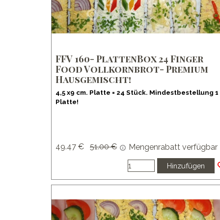
FFV 160- PlattenBox 24 Finger
Food Vollkornbrot- Premium
Hausgemischt!
4,5 x9 cm. Platte = 24 Stück. Mindestbestellung 1
Platte!
49.47 €
Preis ohne Rabatt
51.00 €
Mengenrabatt verfügbar
Hinzufügen