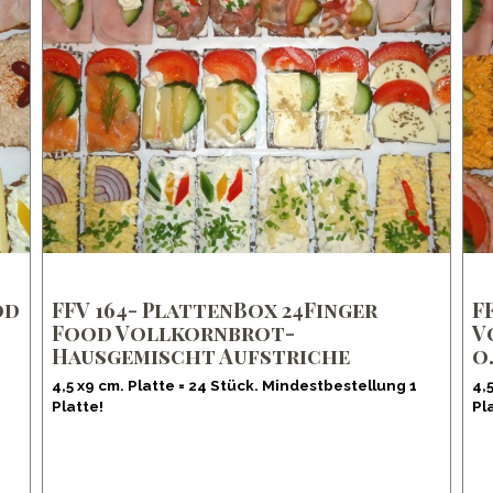
od
FFV 164- PlattenBox 24Finger
F
Food Vollkornbrot-
V
Hausgemischt Aufstriche
o
4,5 x9 cm. Platte = 24 Stück. Mindestbestellung 1
4,
Platte!
Pl