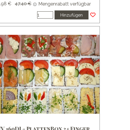
.98 €
Preis ohne Rabatt
47.40 €
Mengenrabatt verfügbar
Hinzufügen
FV 160DL- PlattenBox 24 Finger