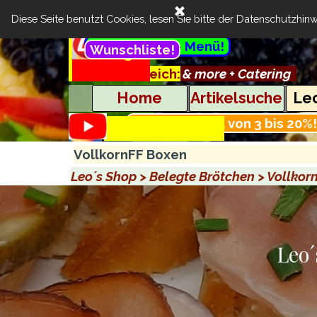
Direkt zum Seiteninhalt
Suchen
Diese Seite benutzt Cookies, lesen Sie bitte der
Datenschutzhinw
Menü überspringen
Extra günstig- Menü!
Cart:
Wunschliste!
..
Feinste Brötchen & more + Catering
Kundenbereich:
..........
Home
Artikelsuche
Leo
Mengenrabatt von 3 bis 20%!
.............................................
VollkornFF Boxen
Leo´s Shop > Belegte Brötchen > Vollkor
Leo´